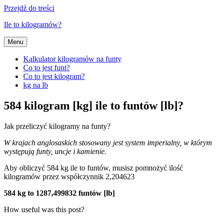
Przejdź do treści
Ile to kilogramów?
Menu
Kalkulator kilogramów na funty
Co to jest funt?
Co to jest kilogram?
kg na lb
584 kilogram [kg] ile to funtów [lb]?
Jak przeliczyć kilogramy na funty?
W krajach anglosaskich stosowany jest system imperialny, w którym
występują funty, uncje i kamienie.
Aby obliczyć 584 kg ile to funtów, musisz pomnożyć ilość
kilogramów przez współczynnik 2,204623
584 kg to 1287,499832 funtów [lb]
How useful was this post?