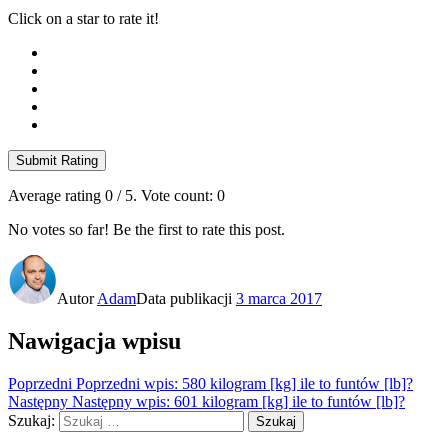
Click on a star to rate it!
Submit Rating
Average rating
0
/ 5. Vote count:
0
No votes so far! Be the first to rate this post.
Autor
Adam
Data publikacji
3 marca 2017
Nawigacja wpisu
Poprzedni
Poprzedni wpis:
580 kilogram [kg] ile to funtów [lb]?
Następny
Następny wpis:
601 kilogram [kg] ile to funtów [lb]?
Szukaj:
Szukaj