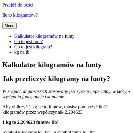
Przejdź do treści
Ile to kilogramów?
Menu
Kalkulator kilogramów na funty
Co to jest funt?
Co to jest kilogram?
kg na lb
Kalkulator kilogramów na funty
Jak przeliczyć kilogramy na funty?
W krajach anglosaskich stosowany jest system imperialny, w którym
występują funty, uncje i kamienie.
Aby obliczyć 1 kg ile to funtów, musisz pomnożyć ilość
kilogramów przez współczynnik 2,204623
1 kg to 2,204623 funtów [lb]
Symbol kilograma to „kg”, a symbol funta to „lb”.