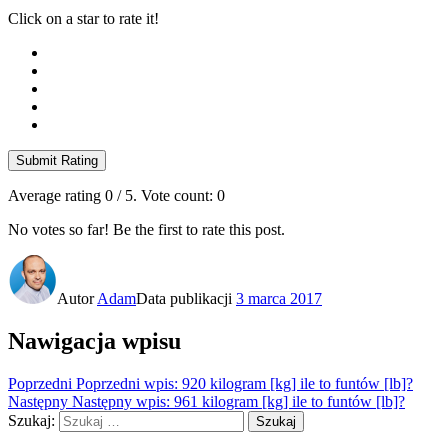
Click on a star to rate it!
Submit Rating
Average rating
0
/ 5. Vote count:
0
No votes so far! Be the first to rate this post.
Autor
Adam
Data publikacji
3 marca 2017
Nawigacja wpisu
Poprzedni
Poprzedni wpis:
920 kilogram [kg] ile to funtów [lb]?
Następny
Następny wpis:
961 kilogram [kg] ile to funtów [lb]?
Szukaj:
Szukaj