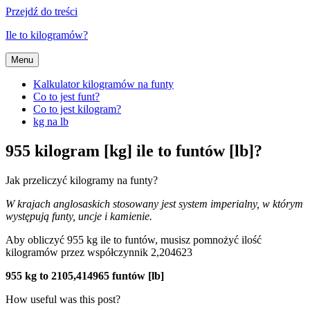
Przejdź do treści
Ile to kilogramów?
Menu
Kalkulator kilogramów na funty
Co to jest funt?
Co to jest kilogram?
kg na lb
955 kilogram [kg] ile to funtów [lb]?
Jak przeliczyć kilogramy na funty?
W krajach anglosaskich stosowany jest system imperialny, w którym
występują funty, uncje i kamienie.
Aby obliczyć 955 kg ile to funtów, musisz pomnożyć ilość
kilogramów przez współczynnik 2,204623
955 kg to 2105,414965 funtów [lb]
How useful was this post?