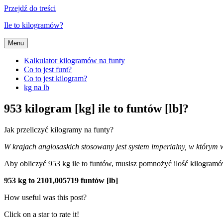
Przejdź do treści
Ile to kilogramów?
Menu
Kalkulator kilogramów na funty
Co to jest funt?
Co to jest kilogram?
kg na lb
953 kilogram [kg] ile to funtów [lb]?
Jak przeliczyć kilogramy na funty?
W krajach anglosaskich stosowany jest system imperialny, w którym wy
Aby obliczyć 953 kg ile to funtów, musisz pomnożyć ilość kilogra
953 kg to 2101,005719 funtów [lb]
How useful was this post?
Click on a star to rate it!