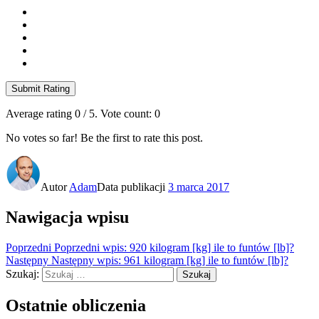
Submit Rating
Average rating
0
/ 5. Vote count:
0
No votes so far! Be the first to rate this post.
Autor
Adam
Data publikacji
3 marca 2017
Nawigacja wpisu
Poprzedni
Poprzedni wpis:
920 kilogram [kg] ile to funtów [lb]?
Następny
Następny wpis:
961 kilogram [kg] ile to funtów [lb]?
Szukaj:
Szukaj
Ostatnie obliczenia