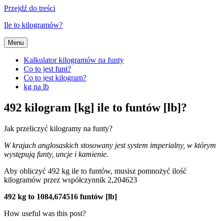
Przejdź do treści
Ile to kilogramów?
Menu
Kalkulator kilogramów na funty
Co to jest funt?
Co to jest kilogram?
kg na lb
492 kilogram [kg] ile to funtów [lb]?
Jak przeliczyć kilogramy na funty?
W krajach anglosaskich stosowany jest system imperialny, w którym
występują funty, uncje i kamienie.
Aby obliczyć 492 kg ile to funtów, musisz pomnożyć ilość
kilogramów przez współczynnik 2,204623
492 kg to 1084,674516 funtów [lb]
How useful was this post?