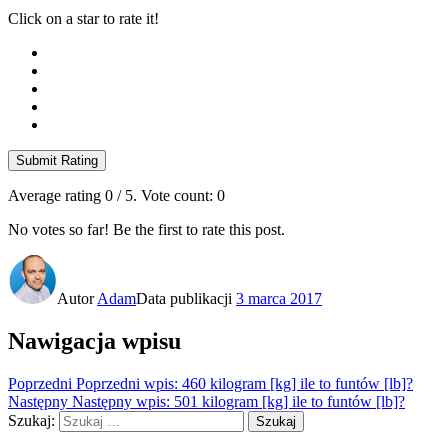
Click on a star to rate it!
Submit Rating
Average rating
0
/ 5. Vote count:
0
No votes so far! Be the first to rate this post.
Autor
Adam
Data publikacji
3 marca 2017
Nawigacja wpisu
Poprzedni
Poprzedni wpis:
460 kilogram [kg] ile to funtów [lb]?
Następny
Następny wpis:
501 kilogram [kg] ile to funtów [lb]?
Szukaj:
Szukaj