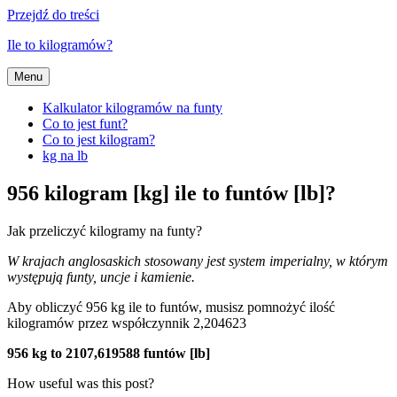
Przejdź do treści
Ile to kilogramów?
Menu
Kalkulator kilogramów na funty
Co to jest funt?
Co to jest kilogram?
kg na lb
956 kilogram [kg] ile to funtów [lb]?
Jak przeliczyć kilogramy na funty?
W krajach anglosaskich stosowany jest system imperialny, w którym
występują funty, uncje i kamienie.
Aby obliczyć 956 kg ile to funtów, musisz pomnożyć ilość
kilogramów przez współczynnik 2,204623
956 kg to 2107,619588 funtów [lb]
How useful was this post?