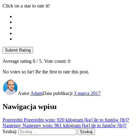
Click on a star to rate it!
Submit Rating
Average rating
0
/ 5. Vote count:
0
No votes so far! Be the first to rate this post.
Autor
Adam
Data publikacji
3 marca 2017
Nawigacja wpisu
Poprzedni
Poprzedni wpis:
920 kilogram [kg] ile to funtów [lb]?
Następny
Następny wpis:
961 kilogram [kg] ile to funtów [lb]?
Szukaj:
Szukaj