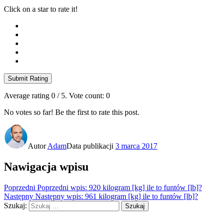
Click on a star to rate it!
Submit Rating
Average rating
0
/ 5. Vote count:
0
No votes so far! Be the first to rate this post.
Autor
Adam
Data publikacji
3 marca 2017
Nawigacja wpisu
Poprzedni
Poprzedni wpis:
920 kilogram [kg] ile to funtów [lb]?
Następny
Następny wpis:
961 kilogram [kg] ile to funtów [lb]?
Szukaj:
Szukaj