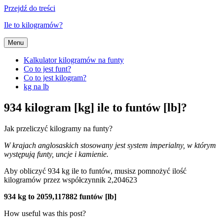
Przejdź do treści
Ile to kilogramów?
Menu
Kalkulator kilogramów na funty
Co to jest funt?
Co to jest kilogram?
kg na lb
934 kilogram [kg] ile to funtów [lb]?
Jak przeliczyć kilogramy na funty?
W krajach anglosaskich stosowany jest system imperialny, w którym
występują funty, uncje i kamienie.
Aby obliczyć 934 kg ile to funtów, musisz pomnożyć ilość
kilogramów przez współczynnik 2,204623
934 kg to 2059,117882 funtów [lb]
How useful was this post?