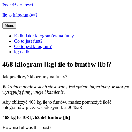
Przejdź do treści
Ile to kilogramów?
Menu
Kalkulator kilogramów na funty
Co to jest funt?
Co to jest kilogram?
kg na lb
468 kilogram [kg] ile to funtów [lb]?
Jak przeliczyć kilogramy na funty?
W krajach anglosaskich stosowany jest system imperialny, w którym
występują funty, uncje i kamienie.
Aby obliczyć 468 kg ile to funtów, musisz pomnożyć ilość
kilogramów przez współczynnik 2,204623
468 kg to 1031,763564 funtów [lb]
How useful was this post?