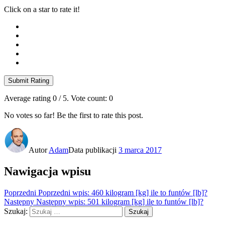
Click on a star to rate it!
Submit Rating
Average rating
0
/ 5. Vote count:
0
No votes so far! Be the first to rate this post.
Autor
Adam
Data publikacji
3 marca 2017
Nawigacja wpisu
Poprzedni
Poprzedni wpis:
460 kilogram [kg] ile to funtów [lb]?
Następny
Następny wpis:
501 kilogram [kg] ile to funtów [lb]?
Szukaj:
Szukaj