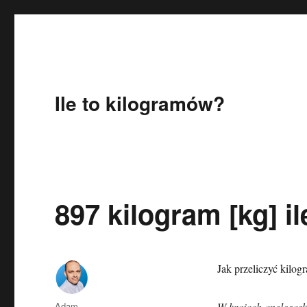
Ile to kilogramów?
897 kilogram [kg] il
Jak przeliczyć kilog
Autor
Adam
W krajach anglosaski