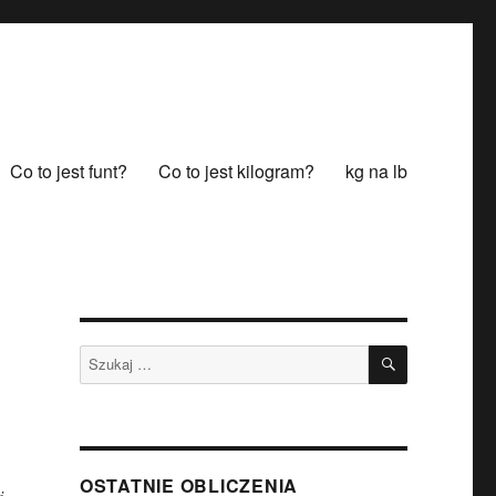
Co to jest funt?
Co to jest kilogram?
kg na lb
SZUKAJ
Szukaj:
OSTATNIE OBLICZENIA
i