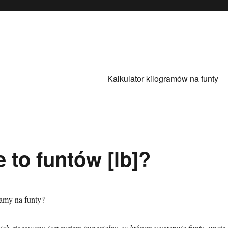
Kalkulator kilogramów na funty
e to funtów [lb]?
ramy na funty?
ch stosowany jest system imperialny, w którym występują funty, uncje 