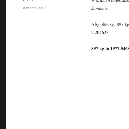
Data
3 marca 2017
kamienie.
publikacji
Aby obliczyć 897 kg
2,204623
897 kg to 1977,546