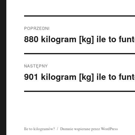
Nawigacja
POPRZEDNI
wpisu
880 kilogram [kg] ile to fun
Poprzedni
wpis:
NASTĘPNY
901 kilogram [kg] ile to fun
Następny
wpis:
Ile to kilogramów?
Dumnie wspierane przez WordPress