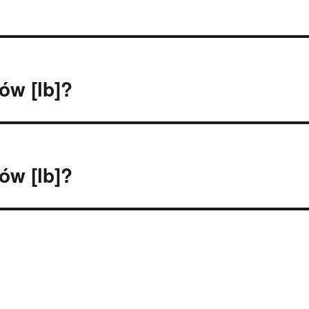
tów [lb]?
tów [lb]?