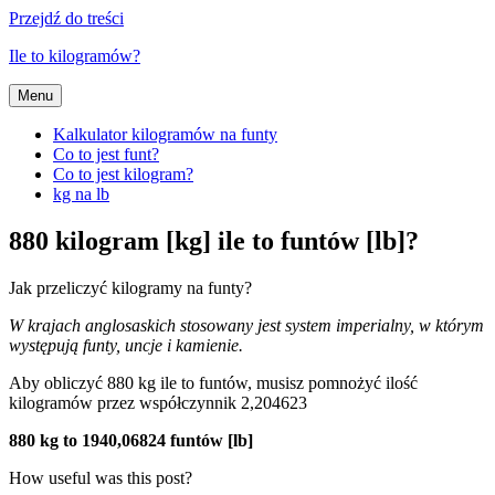
Przejdź do treści
Ile to kilogramów?
Menu
Kalkulator kilogramów na funty
Co to jest funt?
Co to jest kilogram?
kg na lb
880 kilogram [kg] ile to funtów [lb]?
Jak przeliczyć kilogramy na funty?
W krajach anglosaskich stosowany jest system imperialny, w którym
występują funty, uncje i kamienie.
Aby obliczyć 880 kg ile to funtów, musisz pomnożyć ilość
kilogramów przez współczynnik 2,204623
880 kg to 1940,06824 funtów [lb]
How useful was this post?