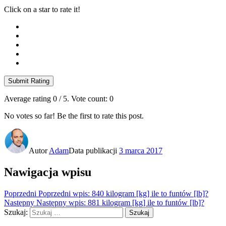
Click on a star to rate it!
Submit Rating
Average rating
0
/ 5. Vote count:
0
No votes so far! Be the first to rate this post.
Autor
Adam
Data publikacji
3 marca 2017
Nawigacja wpisu
Poprzedni
Poprzedni wpis:
840 kilogram [kg] ile to funtów [lb]?
Następny
Następny wpis:
881 kilogram [kg] ile to funtów [lb]?
Szukaj:
Szukaj