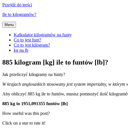
Przejdź do treści
Ile to kilogramów?
Menu
Kalkulator kilogramów na funty
Co to jest funt?
Co to jest kilogram?
kg na lb
885 kilogram [kg] ile to funtów [lb]?
Jak przeliczyć kilogramy na funty?
W krajach anglosaskich stosowany jest system imperialny, w którym wy
Aby obliczyć 885 kg ile to funtów, musisz pomnożyć ilość kilogra
885 kg to 1951,091355 funtów [lb]
How useful was this post?
Click on a star to rate it!