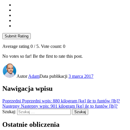
Submit Rating
Average rating
0
/ 5. Vote count:
0
No votes so far! Be the first to rate this post.
Autor
Adam
Data publikacji
3 marca 2017
Nawigacja wpisu
Poprzedni
Poprzedni wpis:
880 kilogram [kg] ile to funtów [lb]?
Następny
Następny wpis:
901 kilogram [kg] ile to funtów [lb]?
Szukaj:
Szukaj
Ostatnie obliczenia