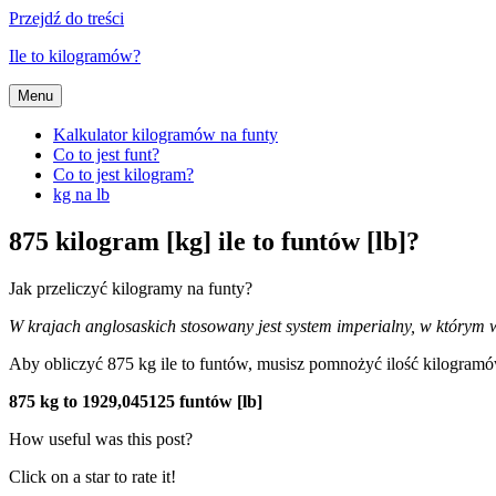
Przejdź do treści
Ile to kilogramów?
Menu
Kalkulator kilogramów na funty
Co to jest funt?
Co to jest kilogram?
kg na lb
875 kilogram [kg] ile to funtów [lb]?
Jak przeliczyć kilogramy na funty?
W krajach anglosaskich stosowany jest system imperialny, w którym wy
Aby obliczyć 875 kg ile to funtów, musisz pomnożyć ilość kilogra
875 kg to 1929,045125 funtów [lb]
How useful was this post?
Click on a star to rate it!