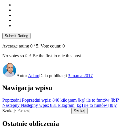
Submit Rating
Average rating
0
/ 5. Vote count:
0
No votes so far! Be the first to rate this post.
Autor
Adam
Data publikacji
3 marca 2017
Nawigacja wpisu
Poprzedni
Poprzedni wpis:
840 kilogram [kg] ile to funtów [lb]?
Następny
Następny wpis:
881 kilogram [kg] ile to funtów [lb]?
Szukaj:
Szukaj
Ostatnie obliczenia