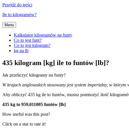
Przejdź do treści
Ile to kilogramów?
Menu
Kalkulator kilogramów na funty
Co to jest funt?
Co to jest kilogram?
kg na lb
435 kilogram [kg] ile to funtów [lb]?
Jak przeliczyć kilogramy na funty?
W krajach anglosaskich stosowany jest system imperialny, w którym wy
Aby obliczyć 435 kg ile to funtów, musisz pomnożyć ilość kilogra
435 kg to 959,011005 funtów [lb]
How useful was this post?
Click on a star to rate it!