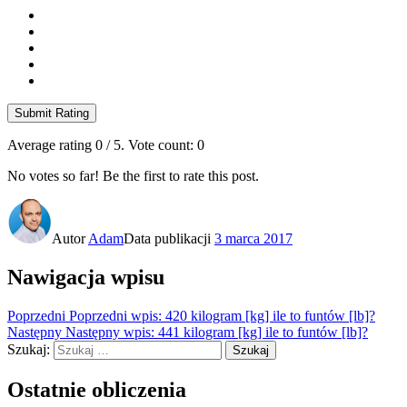
Submit Rating
Average rating
0
/ 5. Vote count:
0
No votes so far! Be the first to rate this post.
Autor
Adam
Data publikacji
3 marca 2017
Nawigacja wpisu
Poprzedni
Poprzedni wpis:
420 kilogram [kg] ile to funtów [lb]?
Następny
Następny wpis:
441 kilogram [kg] ile to funtów [lb]?
Szukaj:
Szukaj
Ostatnie obliczenia