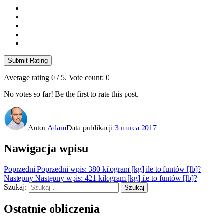
Submit Rating
Average rating
0
/ 5. Vote count:
0
No votes so far! Be the first to rate this post.
Autor
Adam
Data publikacji
3 marca 2017
Nawigacja wpisu
Poprzedni
Poprzedni wpis:
380 kilogram [kg] ile to funtów [lb]?
Następny
Następny wpis:
421 kilogram [kg] ile to funtów [lb]?
Szukaj:
Szukaj
Ostatnie obliczenia