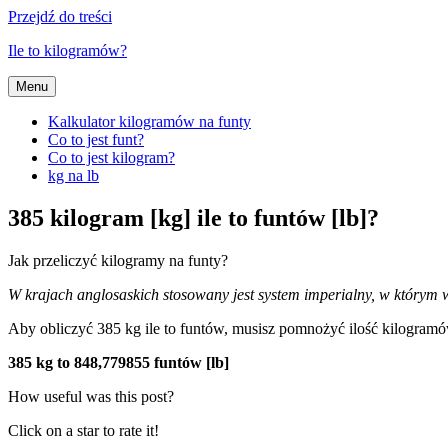
Przejdź do treści
Ile to kilogramów?
Menu
Kalkulator kilogramów na funty
Co to jest funt?
Co to jest kilogram?
kg na lb
385 kilogram [kg] ile to funtów [lb]?
Jak przeliczyć kilogramy na funty?
W krajach anglosaskich stosowany jest system imperialny, w którym wy
Aby obliczyć 385 kg ile to funtów, musisz pomnożyć ilość kilogra
385 kg to 848,779855 funtów [lb]
How useful was this post?
Click on a star to rate it!