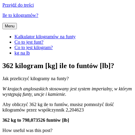
Przejdź do treści
Ile to kilogramów?
Menu
Kalkulator kilogramów na funty
Co to jest funt?
Co to jest kilogram?
kg na lb
362 kilogram [kg] ile to funtów [lb]?
Jak przeliczyć kilogramy na funty?
W krajach anglosaskich stosowany jest system imperialny, w którym
występują funty, uncje i kamienie.
Aby obliczyć 362 kg ile to funtów, musisz pomnożyć ilość
kilogramów przez współczynnik 2,204623
362 kg to 798,073526 funtów [lb]
How useful was this post?