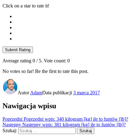
Click on a star to rate it!
Submit Rating
Average rating
0
/ 5. Vote count:
0
No votes so far! Be the first to rate this post.
Autor
Adam
Data publikacji
3 marca 2017
Nawigacja wpisu
Poprzedni
Poprzedni wpis:
340 kilogram [kg] ile to funtów [lb]?
Następny
Następny wpis:
381 kilogram [kg] ile to funtów [lb]?
Szukaj:
Szukaj