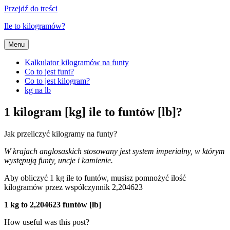
Przejdź do treści
Ile to kilogramów?
Menu
Kalkulator kilogramów na funty
Co to jest funt?
Co to jest kilogram?
kg na lb
1 kilogram [kg] ile to funtów [lb]?
Jak przeliczyć kilogramy na funty?
W krajach anglosaskich stosowany jest system imperialny, w którym
występują funty, uncje i kamienie.
Aby obliczyć 1 kg ile to funtów, musisz pomnożyć ilość
kilogramów przez współczynnik 2,204623
1 kg to 2,204623 funtów [lb]
How useful was this post?