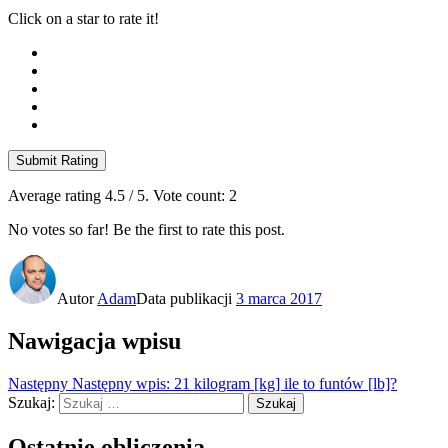
Click on a star to rate it!
Submit Rating
Average rating
4.5
/ 5. Vote count:
2
No votes so far! Be the first to rate this post.
Autor
Adam
Data publikacji
3 marca 2017
Nawigacja wpisu
Następny
Następny wpis:
21 kilogram [kg] ile to funtów [lb]?
Szukaj:
Szukaj
Ostatnie obliczenia