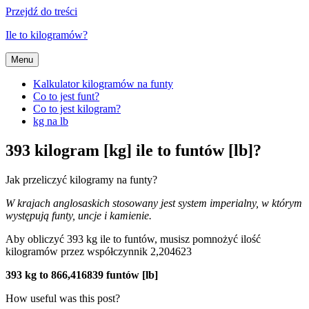
Przejdź do treści
Ile to kilogramów?
Menu
Kalkulator kilogramów na funty
Co to jest funt?
Co to jest kilogram?
kg na lb
393 kilogram [kg] ile to funtów [lb]?
Jak przeliczyć kilogramy na funty?
W krajach anglosaskich stosowany jest system imperialny, w którym
występują funty, uncje i kamienie.
Aby obliczyć 393 kg ile to funtów, musisz pomnożyć ilość
kilogramów przez współczynnik 2,204623
393 kg to 866,416839 funtów [lb]
How useful was this post?