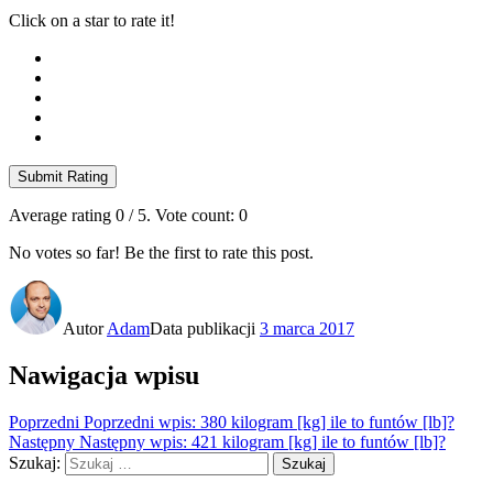
Click on a star to rate it!
Submit Rating
Average rating
0
/ 5. Vote count:
0
No votes so far! Be the first to rate this post.
Autor
Adam
Data publikacji
3 marca 2017
Nawigacja wpisu
Poprzedni
Poprzedni wpis:
380 kilogram [kg] ile to funtów [lb]?
Następny
Następny wpis:
421 kilogram [kg] ile to funtów [lb]?
Szukaj:
Szukaj