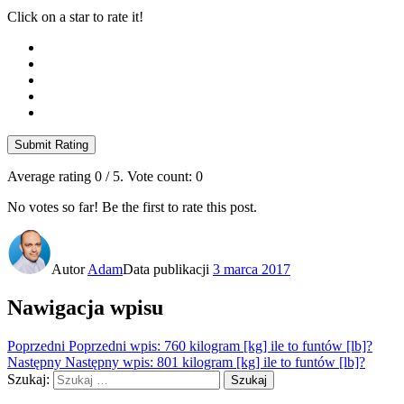
Click on a star to rate it!
Submit Rating
Average rating
0
/ 5. Vote count:
0
No votes so far! Be the first to rate this post.
Autor
Adam
Data publikacji
3 marca 2017
Nawigacja wpisu
Poprzedni
Poprzedni wpis:
760 kilogram [kg] ile to funtów [lb]?
Następny
Następny wpis:
801 kilogram [kg] ile to funtów [lb]?
Szukaj:
Szukaj