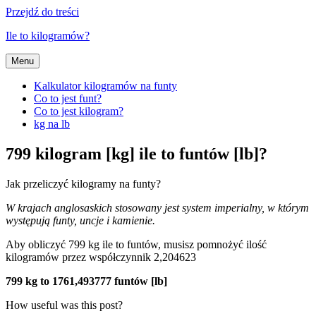
Przejdź do treści
Ile to kilogramów?
Menu
Kalkulator kilogramów na funty
Co to jest funt?
Co to jest kilogram?
kg na lb
799 kilogram [kg] ile to funtów [lb]?
Jak przeliczyć kilogramy na funty?
W krajach anglosaskich stosowany jest system imperialny, w którym
występują funty, uncje i kamienie.
Aby obliczyć 799 kg ile to funtów, musisz pomnożyć ilość
kilogramów przez współczynnik 2,204623
799 kg to 1761,493777 funtów [lb]
How useful was this post?