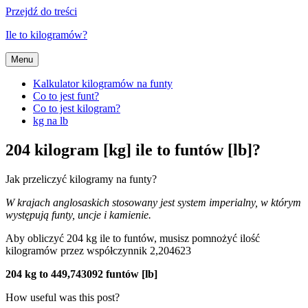
Przejdź do treści
Ile to kilogramów?
Menu
Kalkulator kilogramów na funty
Co to jest funt?
Co to jest kilogram?
kg na lb
204 kilogram [kg] ile to funtów [lb]?
Jak przeliczyć kilogramy na funty?
W krajach anglosaskich stosowany jest system imperialny, w którym
występują funty, uncje i kamienie.
Aby obliczyć 204 kg ile to funtów, musisz pomnożyć ilość
kilogramów przez współczynnik 2,204623
204 kg to 449,743092 funtów [lb]
How useful was this post?