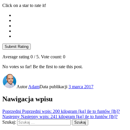
Click on a star to rate it!
Submit Rating
Average rating
0
/ 5. Vote count:
0
No votes so far! Be the first to rate this post.
Autor
Adam
Data publikacji
3 marca 2017
Nawigacja wpisu
Poprzedni
Poprzedni wpis:
200 kilogram [kg] ile to funtów [lb]?
Następny
Następny wpis:
241 kilogram [kg] ile to funtów [lb]?
Szukaj:
Szukaj