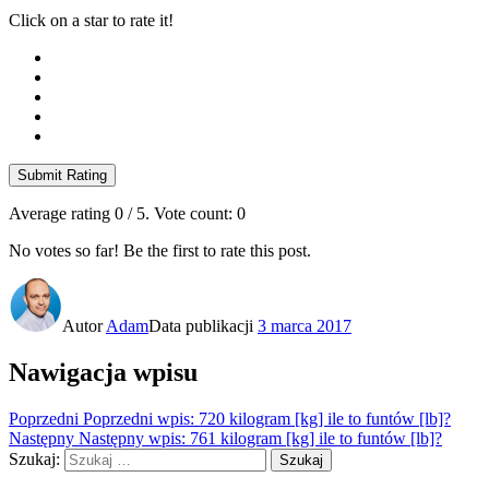
Click on a star to rate it!
Submit Rating
Average rating
0
/ 5. Vote count:
0
No votes so far! Be the first to rate this post.
Autor
Adam
Data publikacji
3 marca 2017
Nawigacja wpisu
Poprzedni
Poprzedni wpis:
720 kilogram [kg] ile to funtów [lb]?
Następny
Następny wpis:
761 kilogram [kg] ile to funtów [lb]?
Szukaj:
Szukaj