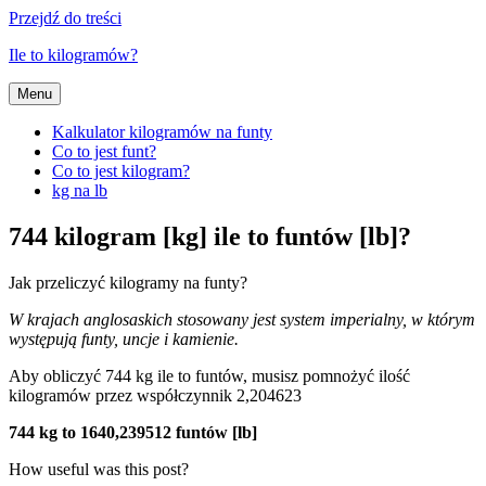
Przejdź do treści
Ile to kilogramów?
Menu
Kalkulator kilogramów na funty
Co to jest funt?
Co to jest kilogram?
kg na lb
744 kilogram [kg] ile to funtów [lb]?
Jak przeliczyć kilogramy na funty?
W krajach anglosaskich stosowany jest system imperialny, w którym
występują funty, uncje i kamienie.
Aby obliczyć 744 kg ile to funtów, musisz pomnożyć ilość
kilogramów przez współczynnik 2,204623
744 kg to 1640,239512 funtów [lb]
How useful was this post?