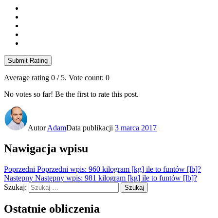
Submit Rating
Average rating
0
/ 5. Vote count:
0
No votes so far! Be the first to rate this post.
Autor
Adam
Data publikacji
3 marca 2017
Nawigacja wpisu
Poprzedni
Poprzedni wpis:
960 kilogram [kg] ile to funtów [lb]?
Następny
Następny wpis:
981 kilogram [kg] ile to funtów [lb]?
Szukaj:
Szukaj
Ostatnie obliczenia