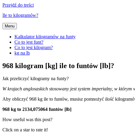
Przejdź do treści
Ile to kilogramów?
Menu
Kalkulator kilogramów na funty
Co to jest funt?
Co to jest kilogram?
kg na lb
968 kilogram [kg] ile to funtów [lb]?
Jak przeliczyć kilogramy na funty?
W krajach anglosaskich stosowany jest system imperialny, w którym wy
Aby obliczyć 968 kg ile to funtów, musisz pomnożyć ilość kilogra
968 kg to 2134,075064 funtów [lb]
How useful was this post?
Click on a star to rate it!