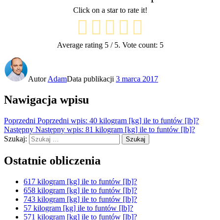
Click on a star to rate it!
Average rating
5
/ 5. Vote count:
5
Autor
Adam
Data publikacji
3 marca 2017
Nawigacja wpisu
Poprzedni
Poprzedni wpis:
40 kilogram [kg] ile to funtów [lb]?
Następny
Następny wpis:
81 kilogram [kg] ile to funtów [lb]?
Szukaj:
Szukaj
Ostatnie obliczenia
617 kilogram [kg] ile to funtów [lb]?
658 kilogram [kg] ile to funtów [lb]?
743 kilogram [kg] ile to funtów [lb]?
57 kilogram [kg] ile to funtów [lb]?
571 kilogram [kg] ile to funtów [lb]?