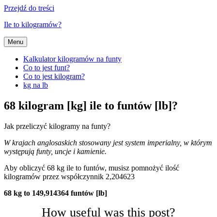
Przejdź do treści
Ile to kilogramów?
Menu
Kalkulator kilogramów na funty
Co to jest funt?
Co to jest kilogram?
kg na lb
68 kilogram [kg] ile to funtów [lb]?
Jak przeliczyć kilogramy na funty?
W krajach anglosaskich stosowany jest system imperialny, w którym
występują funty, uncje i kamienie.
Aby obliczyć 68 kg ile to funtów, musisz pomnożyć ilość
kilogramów przez współczynnik 2,204623
68 kg to 149,914364 funtów [lb]
How useful was this post?