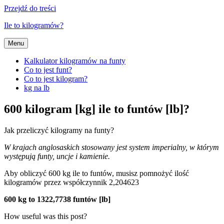
Przejdź do treści
Ile to kilogramów?
Menu
Kalkulator kilogramów na funty
Co to jest funt?
Co to jest kilogram?
kg na lb
600 kilogram [kg] ile to funtów [lb]?
Jak przeliczyć kilogramy na funty?
W krajach anglosaskich stosowany jest system imperialny, w którym
występują funty, uncje i kamienie.
Aby obliczyć 600 kg ile to funtów, musisz pomnożyć ilość
kilogramów przez współczynnik 2,204623
600 kg to 1322,7738 funtów [lb]
How useful was this post?