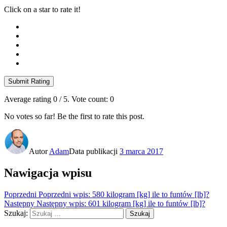
Click on a star to rate it!
Submit Rating
Average rating
0
/ 5. Vote count:
0
No votes so far! Be the first to rate this post.
Autor
Adam
Data publikacji
3 marca 2017
Nawigacja wpisu
Poprzedni
Poprzedni wpis:
580 kilogram [kg] ile to funtów [lb]?
Następny
Następny wpis:
601 kilogram [kg] ile to funtów [lb]?
Szukaj:
Szukaj