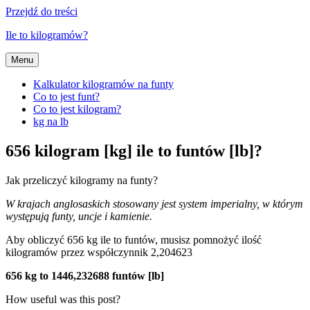
Przejdź do treści
Ile to kilogramów?
Menu
Kalkulator kilogramów na funty
Co to jest funt?
Co to jest kilogram?
kg na lb
656 kilogram [kg] ile to funtów [lb]?
Jak przeliczyć kilogramy na funty?
W krajach anglosaskich stosowany jest system imperialny, w którym
występują funty, uncje i kamienie.
Aby obliczyć 656 kg ile to funtów, musisz pomnożyć ilość
kilogramów przez współczynnik 2,204623
656 kg to 1446,232688 funtów [lb]
How useful was this post?