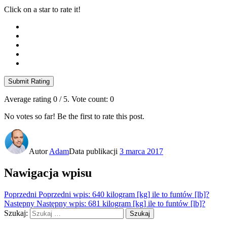
Click on a star to rate it!
Submit Rating
Average rating
0
/ 5. Vote count:
0
No votes so far! Be the first to rate this post.
Autor
Adam
Data publikacji
3 marca 2017
Nawigacja wpisu
Poprzedni
Poprzedni wpis:
640 kilogram [kg] ile to funtów [lb]?
Następny
Następny wpis:
681 kilogram [kg] ile to funtów [lb]?
Szukaj:
Szukaj