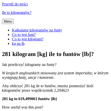
Przejdź do treści
Ile to kilogramów?
Menu
Kalkulator kilogramów na funty
Co to jest funt?
Co to jest kilogram?
kg na lb
281 kilogram [kg] ile to funtów [lb]?
Jak przeliczyć kilogramy na funty?
W krajach anglosaskich stosowany jest system imperialny, w którym
występują funty, uncje i kamienie.
Aby obliczyć 281 kg ile to funtów, musisz pomnożyć ilość
kilogramów przez współczynnik 2,204623
281 kg to 619,499063 funtów [lb]
How useful was this post?