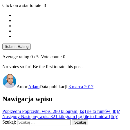
Click on a star to rate it!
Submit Rating
Average rating
0
/ 5. Vote count:
0
No votes so far! Be the first to rate this post.
Autor
Adam
Data publikacji
3 marca 2017
Nawigacja wpisu
Poprzedni
Poprzedni wpis:
280 kilogram [kg] ile to funtów [lb]?
Następny
Następny wpis:
321 kilogram [kg] ile to funtów [lb]?
Szukaj:
Szukaj