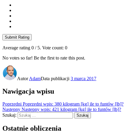
Submit Rating
Average rating
0
/ 5. Vote count:
0
No votes so far! Be the first to rate this post.
Autor
Adam
Data publikacji
3 marca 2017
Nawigacja wpisu
Poprzedni
Poprzedni wpis:
380 kilogram [kg] ile to funtów [lb]?
Następny
Następny wpis:
421 kilogram [kg] ile to funtów [lb]?
Szukaj:
Szukaj
Ostatnie obliczenia