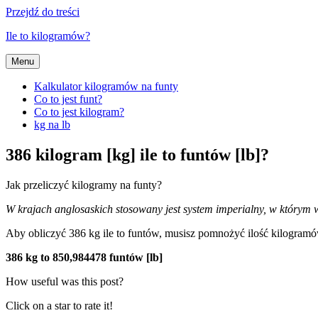
Przejdź do treści
Ile to kilogramów?
Menu
Kalkulator kilogramów na funty
Co to jest funt?
Co to jest kilogram?
kg na lb
386 kilogram [kg] ile to funtów [lb]?
Jak przeliczyć kilogramy na funty?
W krajach anglosaskich stosowany jest system imperialny, w którym wy
Aby obliczyć 386 kg ile to funtów, musisz pomnożyć ilość kilogra
386 kg to 850,984478 funtów [lb]
How useful was this post?
Click on a star to rate it!