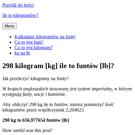
Przejdź do treści
Ile to kilogramów?
Menu
Kalkulator kilogramów na funty
Co to jest funt?
Co to jest kilogram?
kg na lb
298 kilogram [kg] ile to funtów [lb]?
Jak przeliczyć kilogramy na funty?
W krajach anglosaskich stosowany jest system imperialny, w którym
występują funty, uncje i kamienie.
Aby obliczyć 298 kg ile to funtów, musisz pomnożyć ilość
kilogramów przez współczynnik 2,204623
298 kg to 656,977654 funtów [lb]
How useful was this post?