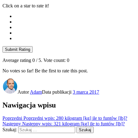
Click on a star to rate it!
Submit Rating
Average rating
0
/ 5. Vote count:
0
No votes so far! Be the first to rate this post.
Autor
Adam
Data publikacji
3 marca 2017
Nawigacja wpisu
Poprzedni
Poprzedni wpis:
280 kilogram [kg] ile to funtów [lb]?
Następny
Następny wpis:
321 kilogram [kg] ile to funtów [lb]?
Szukaj:
Szukaj