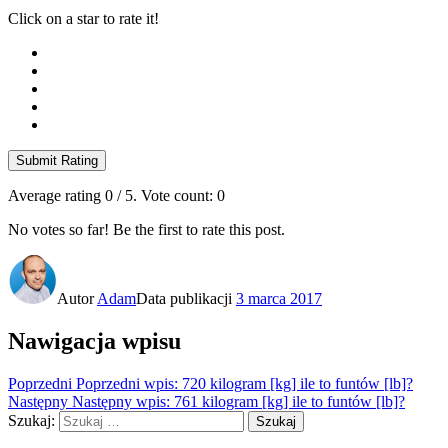
Click on a star to rate it!
Submit Rating
Average rating
0
/ 5. Vote count:
0
No votes so far! Be the first to rate this post.
Autor
Adam
Data publikacji
3 marca 2017
Nawigacja wpisu
Poprzedni
Poprzedni wpis:
720 kilogram [kg] ile to funtów [lb]?
Następny
Następny wpis:
761 kilogram [kg] ile to funtów [lb]?
Szukaj:
Szukaj