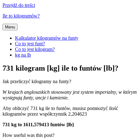
Przejdź do treści
Ile to kilogramów?
Menu
Kalkulator kilogramów na funty
Co to jest funt?
Co to jest kilogram?
kg na lb
731 kilogram [kg] ile to funtów [lb]?
Jak przeliczyć kilogramy na funty?
W krajach anglosaskich stosowany jest system imperialny, w którym
występują funty, uncje i kamienie.
Aby obliczyć 731 kg ile to funtów, musisz pomnożyć ilość
kilogramów przez współczynnik 2,204623
731 kg to 1611,579413 funtów [lb]
How useful was this post?