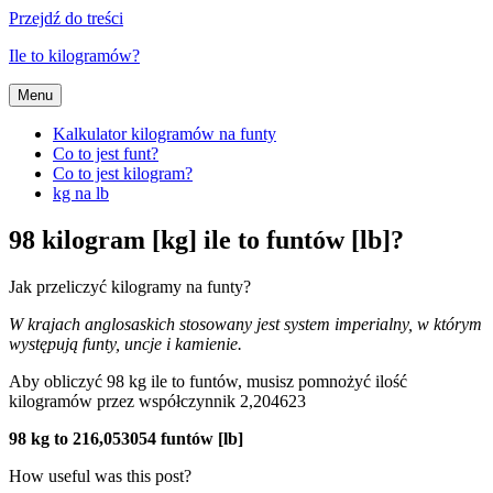
Przejdź do treści
Ile to kilogramów?
Menu
Kalkulator kilogramów na funty
Co to jest funt?
Co to jest kilogram?
kg na lb
98 kilogram [kg] ile to funtów [lb]?
Jak przeliczyć kilogramy na funty?
W krajach anglosaskich stosowany jest system imperialny, w którym
występują funty, uncje i kamienie.
Aby obliczyć 98 kg ile to funtów, musisz pomnożyć ilość
kilogramów przez współczynnik 2,204623
98 kg to 216,053054 funtów [lb]
How useful was this post?