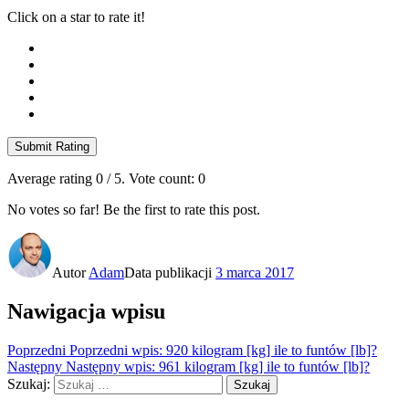
Click on a star to rate it!
Submit Rating
Average rating
0
/ 5. Vote count:
0
No votes so far! Be the first to rate this post.
Autor
Adam
Data publikacji
3 marca 2017
Nawigacja wpisu
Poprzedni
Poprzedni wpis:
920 kilogram [kg] ile to funtów [lb]?
Następny
Następny wpis:
961 kilogram [kg] ile to funtów [lb]?
Szukaj:
Szukaj