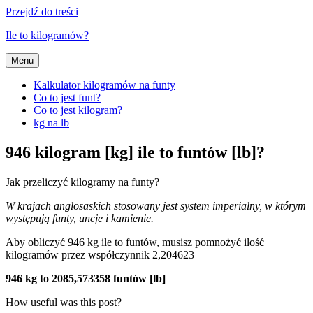
Przejdź do treści
Ile to kilogramów?
Menu
Kalkulator kilogramów na funty
Co to jest funt?
Co to jest kilogram?
kg na lb
946 kilogram [kg] ile to funtów [lb]?
Jak przeliczyć kilogramy na funty?
W krajach anglosaskich stosowany jest system imperialny, w którym
występują funty, uncje i kamienie.
Aby obliczyć 946 kg ile to funtów, musisz pomnożyć ilość
kilogramów przez współczynnik 2,204623
946 kg to 2085,573358 funtów [lb]
How useful was this post?