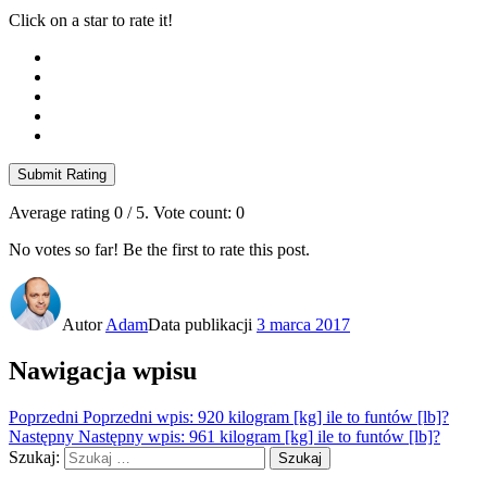
Click on a star to rate it!
Submit Rating
Average rating
0
/ 5. Vote count:
0
No votes so far! Be the first to rate this post.
Autor
Adam
Data publikacji
3 marca 2017
Nawigacja wpisu
Poprzedni
Poprzedni wpis:
920 kilogram [kg] ile to funtów [lb]?
Następny
Następny wpis:
961 kilogram [kg] ile to funtów [lb]?
Szukaj:
Szukaj