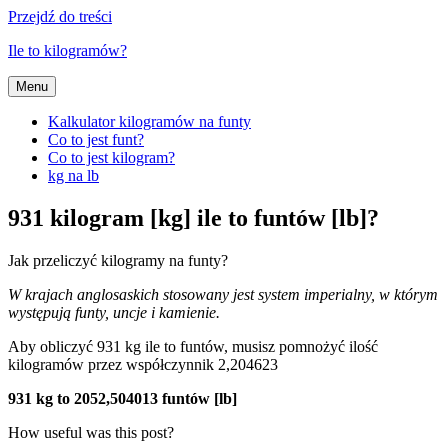
Przejdź do treści
Ile to kilogramów?
Menu
Kalkulator kilogramów na funty
Co to jest funt?
Co to jest kilogram?
kg na lb
931 kilogram [kg] ile to funtów [lb]?
Jak przeliczyć kilogramy na funty?
W krajach anglosaskich stosowany jest system imperialny, w którym
występują funty, uncje i kamienie.
Aby obliczyć 931 kg ile to funtów, musisz pomnożyć ilość
kilogramów przez współczynnik 2,204623
931 kg to 2052,504013 funtów [lb]
How useful was this post?