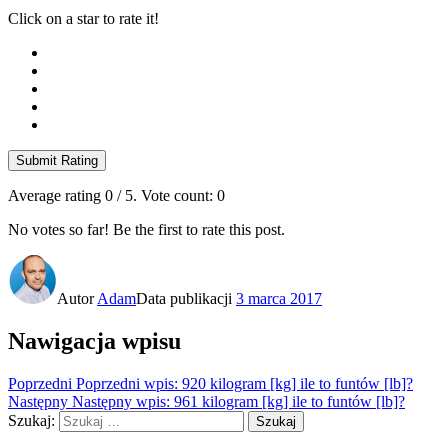
Click on a star to rate it!
Submit Rating
Average rating
0
/ 5. Vote count:
0
No votes so far! Be the first to rate this post.
Autor
Adam
Data publikacji
3 marca 2017
Nawigacja wpisu
Poprzedni
Poprzedni wpis:
920 kilogram [kg] ile to funtów [lb]?
Następny
Następny wpis:
961 kilogram [kg] ile to funtów [lb]?
Szukaj:
Szukaj