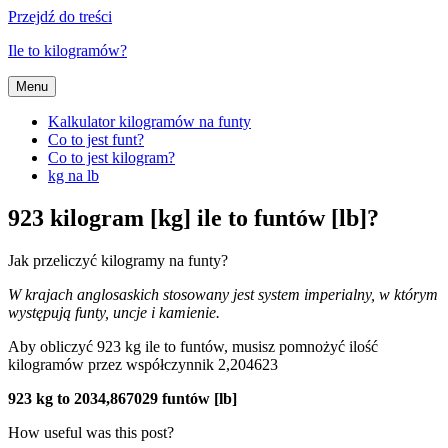
Przejdź do treści
Ile to kilogramów?
Menu
Kalkulator kilogramów na funty
Co to jest funt?
Co to jest kilogram?
kg na lb
923 kilogram [kg] ile to funtów [lb]?
Jak przeliczyć kilogramy na funty?
W krajach anglosaskich stosowany jest system imperialny, w którym
występują funty, uncje i kamienie.
Aby obliczyć 923 kg ile to funtów, musisz pomnożyć ilość
kilogramów przez współczynnik 2,204623
923 kg to 2034,867029 funtów [lb]
How useful was this post?