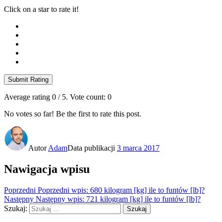
Click on a star to rate it!
Submit Rating
Average rating
0
/ 5. Vote count:
0
No votes so far! Be the first to rate this post.
Autor
Adam
Data publikacji
3 marca 2017
Nawigacja wpisu
Poprzedni
Poprzedni wpis:
680 kilogram [kg] ile to funtów [lb]?
Następny
Następny wpis:
721 kilogram [kg] ile to funtów [lb]?
Szukaj:
Szukaj