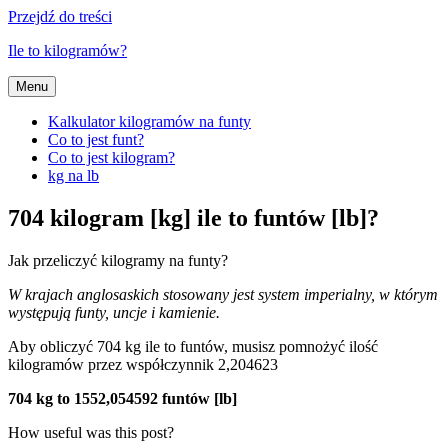
Przejdź do treści
Ile to kilogramów?
Menu
Kalkulator kilogramów na funty
Co to jest funt?
Co to jest kilogram?
kg na lb
704 kilogram [kg] ile to funtów [lb]?
Jak przeliczyć kilogramy na funty?
W krajach anglosaskich stosowany jest system imperialny, w którym
występują funty, uncje i kamienie.
Aby obliczyć 704 kg ile to funtów, musisz pomnożyć ilość
kilogramów przez współczynnik 2,204623
704 kg to 1552,054592 funtów [lb]
How useful was this post?