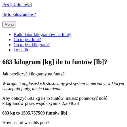
Przejdź do treści
Ile to kilogramów?
Menu
Kalkulator kilogramów na funty
Co to jest funt?
Co to jest kilogram?
kg na lb
683 kilogram [kg] ile to funtów [lb]?
Jak przeliczyć kilogramy na funty?
W krajach anglosaskich stosowany jest system imperialny, w którym
występują funty, uncje i kamienie.
Aby obliczyć 683 kg ile to funtów, musisz pomnożyć ilość
kilogramów przez współczynnik 2,204623
683 kg to 1505,757509 funtów [lb]
How useful was this post?