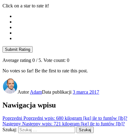
Click on a star to rate it!
Submit Rating
Average rating
0
/ 5. Vote count:
0
No votes so far! Be the first to rate this post.
Autor
Adam
Data publikacji
3 marca 2017
Nawigacja wpisu
Poprzedni
Poprzedni wpis:
680 kilogram [kg] ile to funtów [lb]?
Następny
Następny wpis:
721 kilogram [kg] ile to funtów [lb]?
Szukaj:
Szukaj