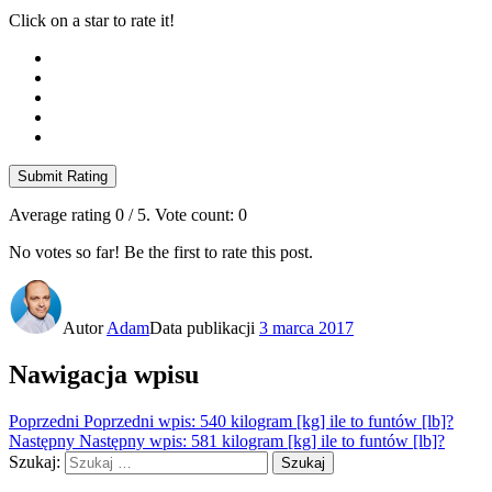
Click on a star to rate it!
Submit Rating
Average rating
0
/ 5. Vote count:
0
No votes so far! Be the first to rate this post.
Autor
Adam
Data publikacji
3 marca 2017
Nawigacja wpisu
Poprzedni
Poprzedni wpis:
540 kilogram [kg] ile to funtów [lb]?
Następny
Następny wpis:
581 kilogram [kg] ile to funtów [lb]?
Szukaj:
Szukaj