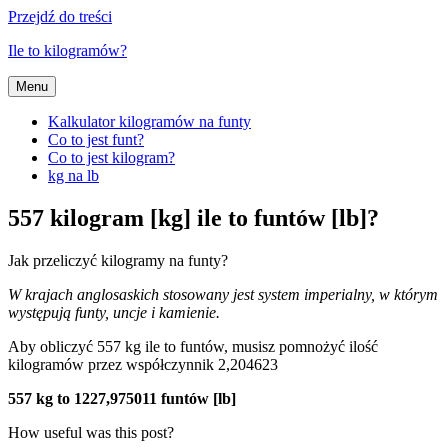
Przejdź do treści
Ile to kilogramów?
Menu
Kalkulator kilogramów na funty
Co to jest funt?
Co to jest kilogram?
kg na lb
557 kilogram [kg] ile to funtów [lb]?
Jak przeliczyć kilogramy na funty?
W krajach anglosaskich stosowany jest system imperialny, w którym
występują funty, uncje i kamienie.
Aby obliczyć 557 kg ile to funtów, musisz pomnożyć ilość
kilogramów przez współczynnik 2,204623
557 kg to 1227,975011 funtów [lb]
How useful was this post?