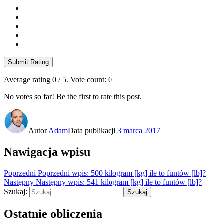
Submit Rating
Average rating
0
/ 5. Vote count:
0
No votes so far! Be the first to rate this post.
Autor
Adam
Data publikacji
3 marca 2017
Nawigacja wpisu
Poprzedni
Poprzedni wpis:
500 kilogram [kg] ile to funtów [lb]?
Następny
Następny wpis:
541 kilogram [kg] ile to funtów [lb]?
Szukaj:
Szukaj
Ostatnie obliczenia