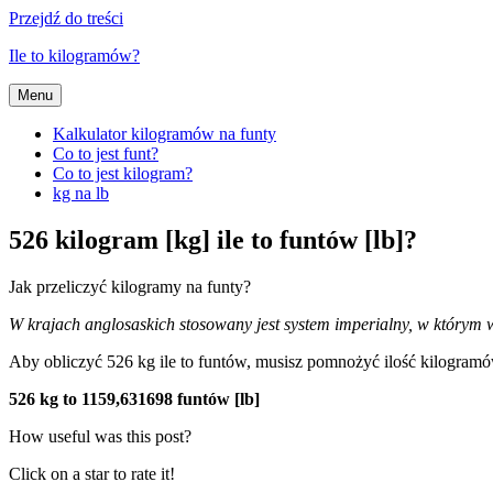
Przejdź do treści
Ile to kilogramów?
Menu
Kalkulator kilogramów na funty
Co to jest funt?
Co to jest kilogram?
kg na lb
526 kilogram [kg] ile to funtów [lb]?
Jak przeliczyć kilogramy na funty?
W krajach anglosaskich stosowany jest system imperialny, w którym wy
Aby obliczyć 526 kg ile to funtów, musisz pomnożyć ilość kilogra
526 kg to 1159,631698 funtów [lb]
How useful was this post?
Click on a star to rate it!