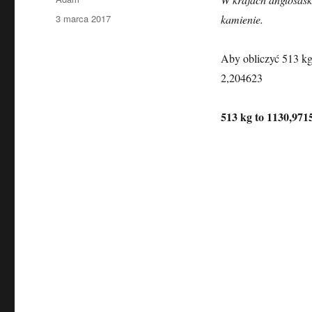
Data
3 marca 2017
kamienie.
publikacji
Aby obliczyć 513 kg
2,204623
513 kg to 1130,971