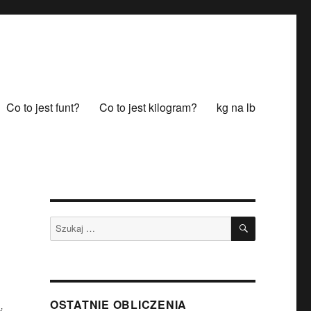
Co to jest funt?
Co to jest kilogram?
kg na lb
SZUKAJ
Szukaj:
OSTATNIE OBLICZENIA
i