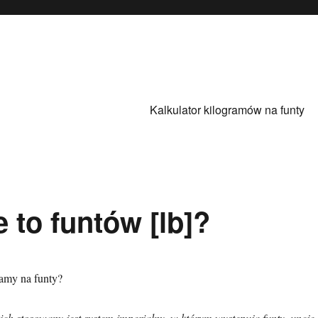
Kalkulator kilogramów na funty
e to funtów [lb]?
ramy na funty?
ch stosowany jest system imperialny, w którym występują funty, uncje 