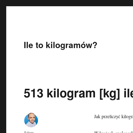
Ile to kilogramów?
513 kilogram [kg] il
Jak przeliczyć kilog
Autor
Adam
W krajach anglosaski