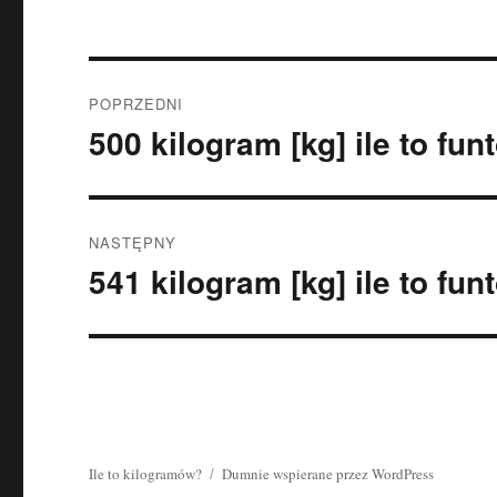
Nawigacja
POPRZEDNI
wpisu
500 kilogram [kg] ile to fun
Poprzedni
wpis:
NASTĘPNY
541 kilogram [kg] ile to fun
Następny
wpis:
Ile to kilogramów?
Dumnie wspierane przez WordPress