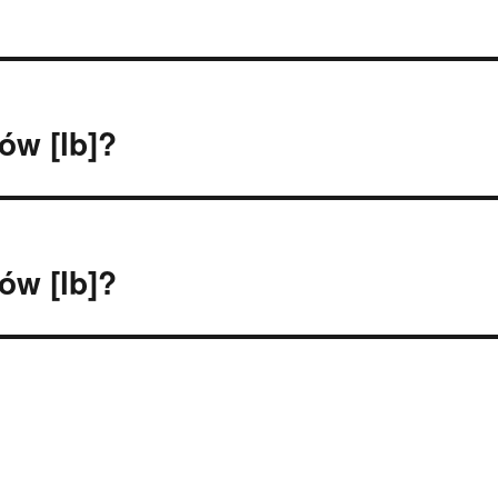
tów [lb]?
tów [lb]?