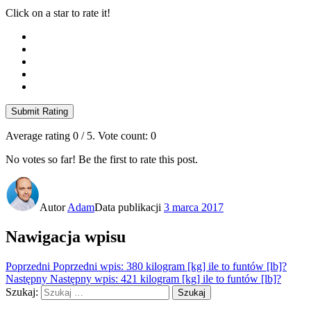
Click on a star to rate it!
Submit Rating
Average rating
0
/ 5. Vote count:
0
No votes so far! Be the first to rate this post.
Autor
Adam
Data publikacji
3 marca 2017
Nawigacja wpisu
Poprzedni
Poprzedni wpis:
380 kilogram [kg] ile to funtów [lb]?
Następny
Następny wpis:
421 kilogram [kg] ile to funtów [lb]?
Szukaj:
Szukaj