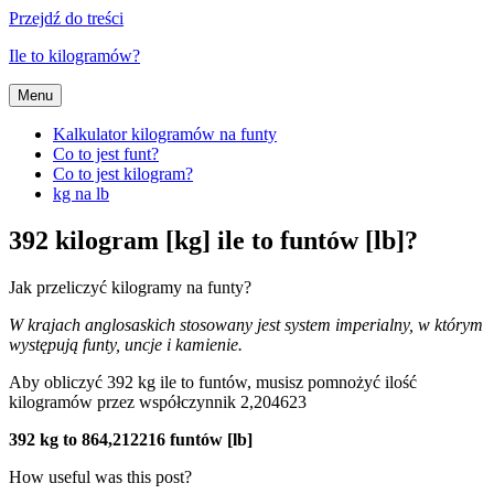
Przejdź do treści
Ile to kilogramów?
Menu
Kalkulator kilogramów na funty
Co to jest funt?
Co to jest kilogram?
kg na lb
392 kilogram [kg] ile to funtów [lb]?
Jak przeliczyć kilogramy na funty?
W krajach anglosaskich stosowany jest system imperialny, w którym
występują funty, uncje i kamienie.
Aby obliczyć 392 kg ile to funtów, musisz pomnożyć ilość
kilogramów przez współczynnik 2,204623
392 kg to 864,212216 funtów [lb]
How useful was this post?