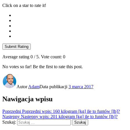
Click on a star to rate it!
Submit Rating
Average rating
0
/ 5. Vote count:
0
No votes so far! Be the first to rate this post.
Autor
Adam
Data publikacji
3 marca 2017
Nawigacja wpisu
Poprzedni
Poprzedni wpis:
160 kilogram [kg] ile to funtów [lb]?
Następny
Następny wpis:
201 kilogram [kg] ile to funtów [lb]?
Szukaj:
Szukaj