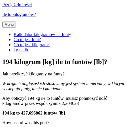
Przejdź do treści
Ile to kilogramów?
Menu
Kalkulator kilogramów na funty
Co to jest funt?
Co to jest kilogram?
kg na lb
194 kilogram [kg] ile to funtów [lb]?
Jak przeliczyć kilogramy na funty?
W krajach anglosaskich stosowany jest system imperialny, w którym
występują funty, uncje i kamienie.
Aby obliczyć 194 kg ile to funtów, musisz pomnożyć ilość
kilogramów przez współczynnik 2,204623
194 kg to 427,696862 funtów [lb]
How useful was this post?