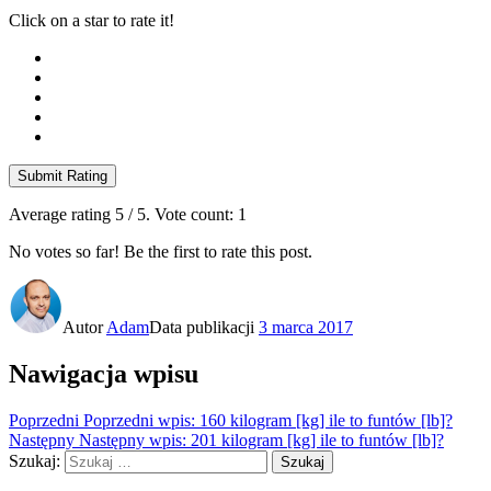
Click on a star to rate it!
Submit Rating
Average rating
5
/ 5. Vote count:
1
No votes so far! Be the first to rate this post.
Autor
Adam
Data publikacji
3 marca 2017
Nawigacja wpisu
Poprzedni
Poprzedni wpis:
160 kilogram [kg] ile to funtów [lb]?
Następny
Następny wpis:
201 kilogram [kg] ile to funtów [lb]?
Szukaj:
Szukaj