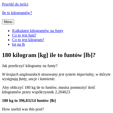
Przejdź do treści
Ile to kilogramów?
Menu
Kalkulator kilogramów na funty
Co to jest funt?
Co to jest kilogram?
kg na lb
180 kilogram [kg] ile to funtów [lb]?
Jak przeliczyć kilogramy na funty?
W krajach anglosaskich stosowany jest system imperialny, w którym
występują funty, uncje i kamienie.
Aby obliczyć 180 kg ile to funtów, musisz pomnożyć ilość
kilogramów przez współczynnik 2,204623
180 kg to 396,83214 funtów [lb]
How useful was this post?