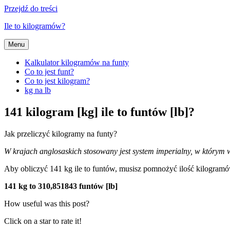
Przejdź do treści
Ile to kilogramów?
Menu
Kalkulator kilogramów na funty
Co to jest funt?
Co to jest kilogram?
kg na lb
141 kilogram [kg] ile to funtów [lb]?
Jak przeliczyć kilogramy na funty?
W krajach anglosaskich stosowany jest system imperialny, w którym wy
Aby obliczyć 141 kg ile to funtów, musisz pomnożyć ilość kilogra
141 kg to 310,851843 funtów [lb]
How useful was this post?
Click on a star to rate it!